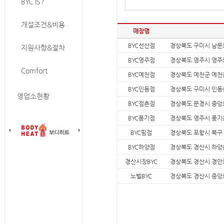
BYC IS?
개설조건&비용
매장명
BYC선산점
경상북도 구미시 남문로 
지원사항&절차
BYC영주점
경상북도 영주시 영주로 
Comfort
BYC예천점
경상북도 예천군 예천읍
BYC인동점
경상북도 구미시 인동중
영업소현황
BYC점촌점
경상북도 문경시 중앙로 1
BYC풍기점
경상북도 영주시 풍기읍
BYC핌점
경상북도 포항시 북구 
BYC하양점
경상북도 경산시 하양읍
경산시장BYC
경상북도 경산시 경안로
노벨BYC
경상북도 경산시 중앙로